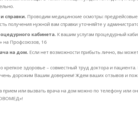
ельно.
и справки.
Проводим медицинские осмотры: предрейсовые 
ть получения нужной вам справки уточняйте у администрато
роцедурного кабинета.
К вашим услугам процедурный каби
 на Профсоюзов, 16
ача на дом.
Если нет возможности прибыть лично, вы может
то крепкое здоровье – совместный труд доктора и пациент
очень дорожим Вашим доверием! Ждем ваших отзывов и поже
а прием или вызвать врача на дом можно по телефону или он
НОВОМЕД»!