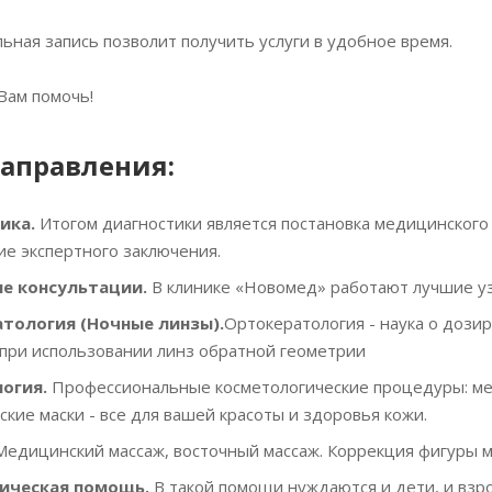
ная запись позволит получить услуги в удобное время.
Вам помочь!
аправления:
ика.
Итогом диагностики является постановка медицинского
ие экспертного заключения.
е консультации.
В клинике «Новомед» работают лучшие уз
тология (Ночные линзы).
Ортокератология - наука о доз
при использовании линз обратной геометрии
огия.
Профессиональные косметологические процедуры: мезо
ские маски - все для вашей красоты и здоровья кожи.
едицинский массаж, восточный массаж. Коррекция фигуры ма
ическая помощь.
В такой помощи нуждаются и дети, и взро