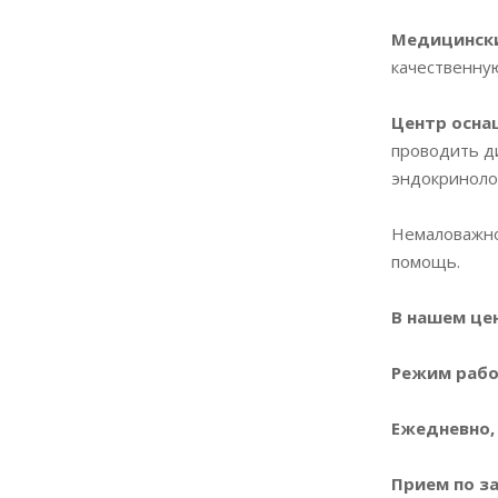
Медицинск
качественну
Центр осна
проводить ди
эндокриноло
Немаловажное
помощь.
В нашем це
Режим рабо
Ежедневно, с
Прием по за