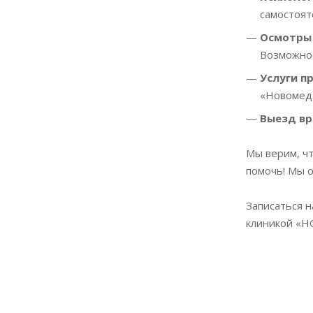
самостоят
Осмотры 
Возможнос
Услуги п
«Новомед»
Выезд вр
Мы верим, ч
помочь! Мы 
Записаться н
клиникой «