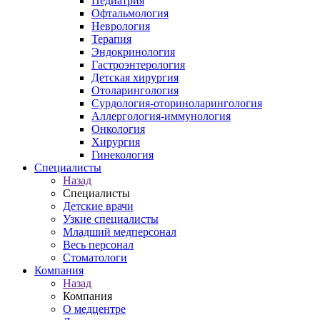
Педиатрия
Офтальмология
Неврология
Терапия
Эндокринология
Гастроэнтерология
Детская хирургия
Отоларингология
Сурдология-оториноларингология
Аллергология-иммунология
Онкология
Хирургия
Гинекология
Специалисты
Назад
Специалисты
Детские врачи
Узкие специалисты
Младший медперсонал
Весь персонал
Стоматологи
Компания
Назад
Компания
О медцентре