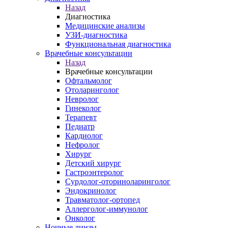
Назад
Диагностика
Медицинские анализы
УЗИ-диагностика
Функциональная диагностика
Врачебные консультации
Назад
Врачебные консультации
Офтальмолог
Отоларинголог
Невролог
Гинеколог
Терапевт
Педиатр
Кардиолог
Нефролог
Хирург
Детский хирург
Гастроэнтеролог
Сурдолог-оториноларинголог
Эндокринолог
Травматолог-ортопед
Аллерголог-иммунолог
Онколог
Ночные линзы