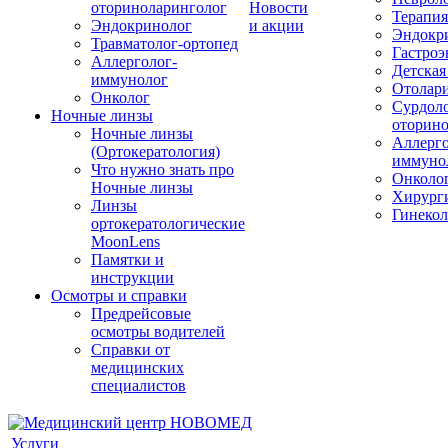
оториноларинголог
Новости
Терапия
Эндокринолог
и акции
Эндокр
Травматолог-ортопед
Гастроэ
Аллерголог-
Детская
иммунолог
Отолар
Онколог
Сурдоло
Ночные линзы
оторино
Ночные линзы
Аллерго
(Ортокератология)
иммуно
Что нужно знать про
Онколо
Ночные линзы
Хирург
Линзы
Гинекол
ортокератологические
MoonLens
Памятки и
инструкции
Осмотры и справки
Предрейсовые
осмотры водителей
Справки от
медицинских
специалистов
Услуги