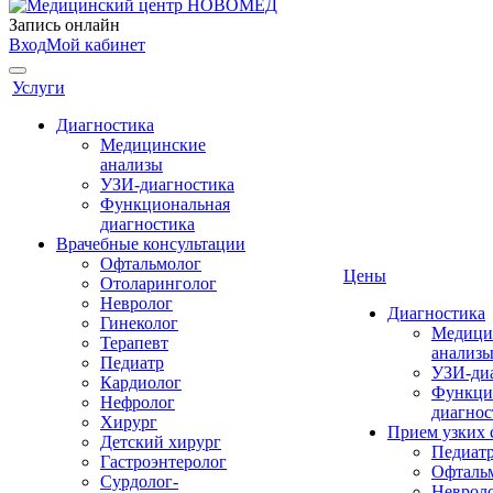
Запись онлайн
Вход
Мой кабинет
Услуги
Диагностика
Медицинские
анализы
УЗИ-диагностика
Функциональная
диагностика
Врачебные консультации
Офтальмолог
Цены
Отоларинголог
Невролог
Диагностика
Гинеколог
Медици
Терапевт
анализ
Педиатр
УЗИ-ди
Кардиолог
Функци
Нефролог
диагнос
Хирург
Прием узких 
Детский хирург
Педиат
Гастроэнтеролог
Офталь
Сурдолог-
Неврол