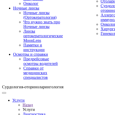
Отолар
Онколог
Сурдоло
Ночные линзы
оторино
Ночные линзы
Аллерго
(Ортокератология)
иммуно
Что нужно знать про
Онколо
Ночные линзы
Хирург
Линзы
Гинекол
ортокератологические
MoonLens
Памятки и
инструкции
Осмотры и справки
Предрейсовые
осмотры водителей
Справки от
медицинских
специалистов
Сурдология-оториноларингология
Услуги
Назад
Услуги
Диагностика