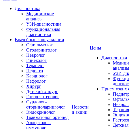
Диагностика
Медицинские
анализы
УЗИ-диагностика
Функциональная
диагностика
Врачебные консультации
Офтальмолог
Цены
Отоларинголог
Невролог
Диагностика
Гинеколог
Медици
Терапевт
анализ
Педиатр
УЗИ-ди
Кардиолог
Функци
Нефролог
диагнос
Хирург
Прием узких 
Детский хирург
Педиат
Гастроэнтеролог
Офталь
Сурдолог-
Неврол
оториноларинголог
Новости
Терапия
Эндокринолог
и акции
Эндокр
Травматолог-ортопед
Гастроэ
Аллерголог-
Детская
иммунолог