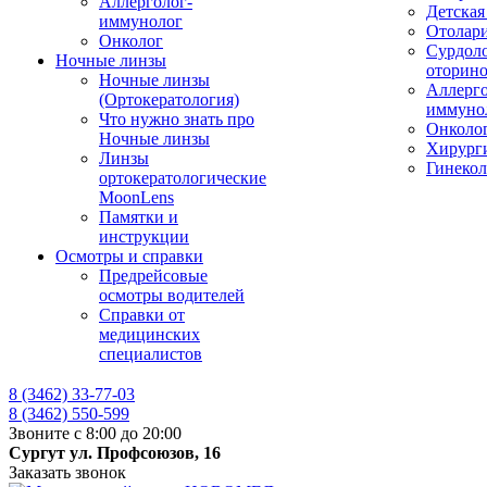
Аллерголог-
Детская
иммунолог
Отолар
Онколог
Сурдоло
Ночные линзы
оторино
Ночные линзы
Аллерго
(Ортокератология)
иммуно
Что нужно знать про
Онколо
Ночные линзы
Хирург
Линзы
Гинекол
ортокератологические
MoonLens
Памятки и
инструкции
Осмотры и справки
Предрейсовые
осмотры водителей
Справки от
медицинских
специалистов
8 (3462) 33-77-03
8 (3462) 550-599
Звоните с 8:00 до 20:00
Сургут ул. Профсоюзов, 16
Заказать звонок