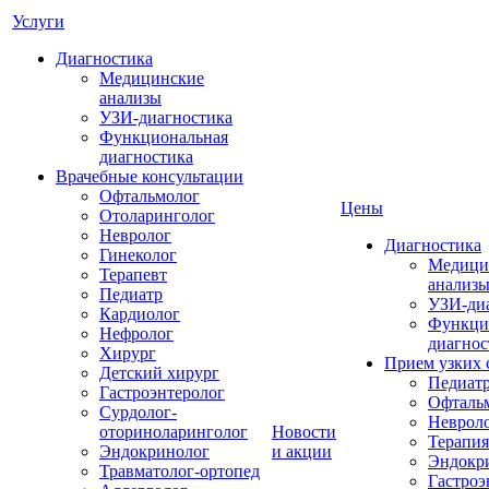
Услуги
Диагностика
Медицинские
анализы
УЗИ-диагностика
Функциональная
диагностика
Врачебные консультации
Офтальмолог
Цены
Отоларинголог
Невролог
Диагностика
Гинеколог
Медици
Терапевт
анализ
Педиатр
УЗИ-ди
Кардиолог
Функци
Нефролог
диагнос
Хирург
Прием узких 
Детский хирург
Педиат
Гастроэнтеролог
Офталь
Сурдолог-
Неврол
оториноларинголог
Новости
Терапия
Эндокринолог
и акции
Эндокр
Травматолог-ортопед
Гастроэ