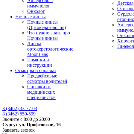
Аллерголог-
Детская
иммунолог
Отолар
Онколог
Сурдоло
Ночные линзы
оторино
Ночные линзы
Аллерго
(Ортокератология)
иммуно
Что нужно знать про
Онколо
Ночные линзы
Хирург
Линзы
Гинекол
ортокератологические
MoonLens
Памятки и
инструкции
Осмотры и справки
Предрейсовые
осмотры водителей
Справки от
медицинских
специалистов
8 (3462) 33-77-03
8 (3462) 550-599
Звоните с 8:00 до 20:00
Сургут ул. Профсоюзов, 16
Заказать звонок