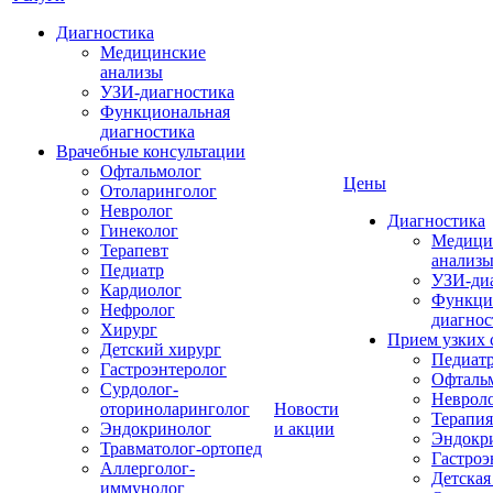
Диагностика
Медицинские
анализы
УЗИ-диагностика
Функциональная
диагностика
Врачебные консультации
Офтальмолог
Цены
Отоларинголог
Невролог
Диагностика
Гинеколог
Медици
Терапевт
анализ
Педиатр
УЗИ-ди
Кардиолог
Функци
Нефролог
диагнос
Хирург
Прием узких 
Детский хирург
Педиат
Гастроэнтеролог
Офталь
Сурдолог-
Неврол
оториноларинголог
Новости
Терапия
Эндокринолог
и акции
Эндокр
Травматолог-ортопед
Гастроэ
Аллерголог-
Детская
иммунолог