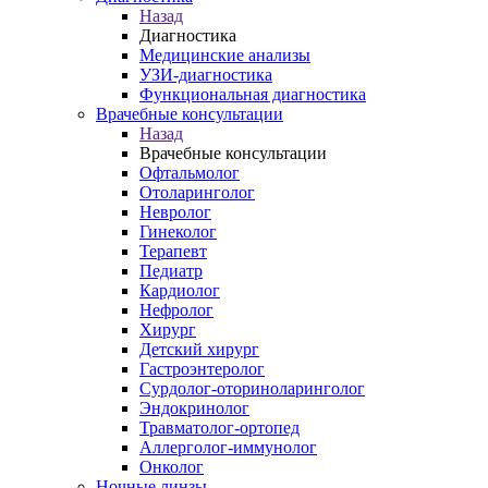
Назад
Диагностика
Медицинские анализы
УЗИ-диагностика
Функциональная диагностика
Врачебные консультации
Назад
Врачебные консультации
Офтальмолог
Отоларинголог
Невролог
Гинеколог
Терапевт
Педиатр
Кардиолог
Нефролог
Хирург
Детский хирург
Гастроэнтеролог
Сурдолог-оториноларинголог
Эндокринолог
Травматолог-ортопед
Аллерголог-иммунолог
Онколог
Ночные линзы