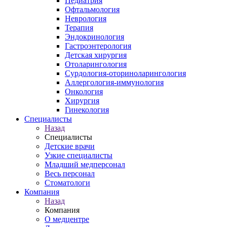
Педиатрия
Офтальмология
Неврология
Терапия
Эндокринология
Гастроэнтерология
Детская хирургия
Отоларингология
Сурдология-оториноларингология
Аллергология-иммунология
Онкология
Хирургия
Гинекология
Специалисты
Назад
Специалисты
Детские врачи
Узкие специалисты
Младший медперсонал
Весь персонал
Стоматологи
Компания
Назад
Компания
О медцентре