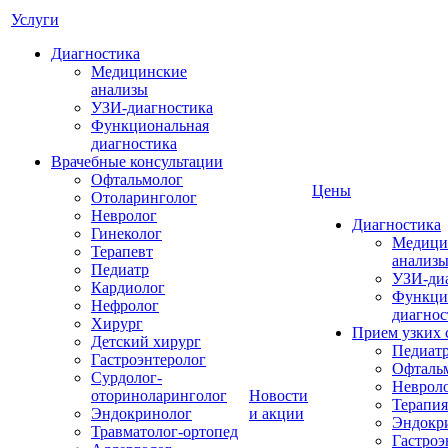
Услуги
Диагностика
Медицинские
анализы
УЗИ-диагностика
Функциональная
диагностика
Врачебные консультации
Офтальмолог
Цены
Отоларинголог
Невролог
Диагностика
Гинеколог
Медици
Терапевт
анализ
Педиатр
УЗИ-ди
Кардиолог
Функци
Нефролог
диагнос
Хирург
Прием узких 
Детский хирург
Педиат
Гастроэнтеролог
Офталь
Сурдолог-
Неврол
оториноларинголог
Новости
Терапия
Эндокринолог
и акции
Эндокр
Травматолог-ортопед
Гастроэ