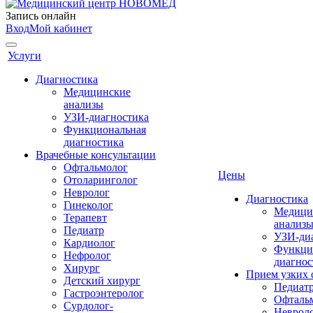
Запись онлайн
Вход
Мой кабинет
Услуги
Диагностика
Медицинские
анализы
УЗИ-диагностика
Функциональная
диагностика
Врачебные консультации
Офтальмолог
Цены
Отоларинголог
Невролог
Диагностика
Гинеколог
Медици
Терапевт
анализ
Педиатр
УЗИ-ди
Кардиолог
Функци
Нефролог
диагнос
Хирург
Прием узких 
Детский хирург
Педиат
Гастроэнтеролог
Офталь
Сурдолог-
Неврол