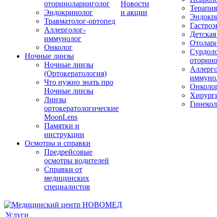
оториноларинголог
Новости
Терапия
Эндокринолог
и акции
Эндокр
Травматолог-ортопед
Гастроэ
Аллерголог-
Детская
иммунолог
Отолар
Онколог
Сурдоло
Ночные линзы
оторино
Ночные линзы
Аллерго
(Ортокератология)
иммуно
Что нужно знать про
Онколо
Ночные линзы
Хирург
Линзы
Гинекол
ортокератологические
MoonLens
Памятки и
инструкции
Осмотры и справки
Предрейсовые
осмотры водителей
Справки от
медицинских
специалистов
Услуги