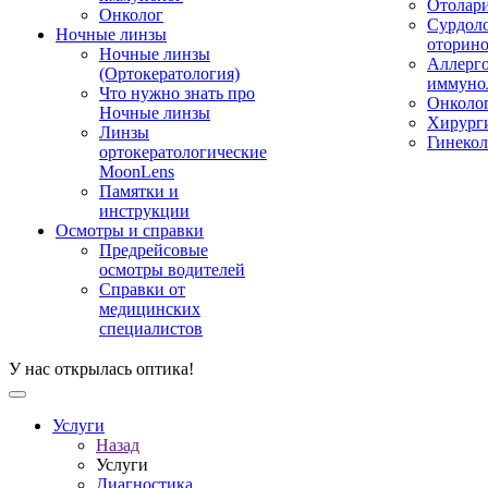
Отолар
Онколог
Сурдоло
Ночные линзы
оторино
Ночные линзы
Аллерго
(Ортокератология)
иммуно
Что нужно знать про
Онколо
Ночные линзы
Хирург
Линзы
Гинекол
ортокератологические
MoonLens
Памятки и
инструкции
Осмотры и справки
Предрейсовые
осмотры водителей
Справки от
медицинских
специалистов
У нас открылась оптика!
Услуги
Назад
Услуги
Диагностика